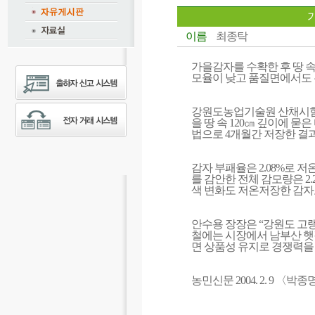
이름
최종탁
가을감자를 수확한 후 땅 
모율이 낮고 품질면에서도 
강원도농업기술원 산채시험장
을 땅 속 120㎝ 깊이에 묻
법으로 4개월간 저장한 결
감자 부패율은 2.08%로 저
를 감안한 전체 감모량은 2.
색 변화도 저온저장한 감자
안수용 장장은 “강원도 고
철에는 시장에서 남부산 햇
면 상품성 유지로 경쟁력을 갖출
농민신문 2004. 2. 9 〈박